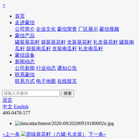
×
首页
走进蒙信
公司简介
企业文化
蒙信荣誉
厂区展示
蒙信视频
蒙信产品
罐装葵花籽
袋装葵花籽
盒装葵花籽
礼盒葵花籽
罐装南
瓜籽
袋装南瓜籽
盒装南瓜籽
礼盒南瓜籽
蒙信设备
新闻动态
公司新闻
行业动态
通知公告
联系蒙信
联系方式
电子地图
在线留言
语言
中文
English
400-0478-577
«上一条
下一条»