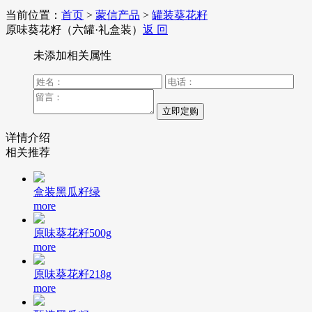
当前位置：
首页
>
蒙信产品
>
罐装葵花籽
原味葵花籽（六罐·礼盒装）
返 回
未添加相关属性
详情介绍
相关推荐
盒装黑瓜籽绿
more
原味葵花籽500g
more
原味葵花籽218g
more