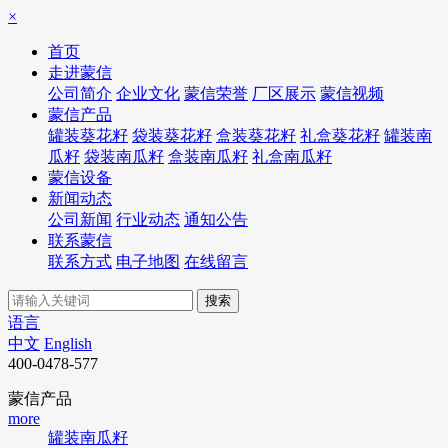
×
首页
走进蒙信
公司简介
企业文化
蒙信荣誉
厂区展示
蒙信视频
蒙信产品
罐装葵花籽
袋装葵花籽
盒装葵花籽
礼盒葵花籽
罐装南
瓜籽
袋装南瓜籽
盒装南瓜籽
礼盒南瓜籽
蒙信设备
新闻动态
公司新闻
行业动态
通知公告
联系蒙信
联系方式
电子地图
在线留言
语言
中文
English
400-0478-577
蒙信产品
more
罐装南瓜籽