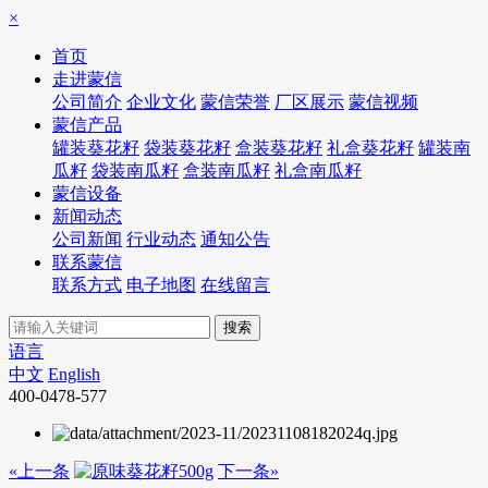
×
首页
走进蒙信
公司简介
企业文化
蒙信荣誉
厂区展示
蒙信视频
蒙信产品
罐装葵花籽
袋装葵花籽
盒装葵花籽
礼盒葵花籽
罐装南
瓜籽
袋装南瓜籽
盒装南瓜籽
礼盒南瓜籽
蒙信设备
新闻动态
公司新闻
行业动态
通知公告
联系蒙信
联系方式
电子地图
在线留言
语言
中文
English
400-0478-577
«上一条
下一条»