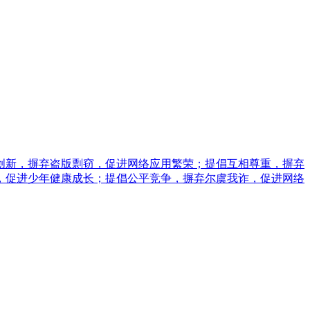
创新，摒弃盗版剽窃，促进网络应用繁荣；提倡互相尊重，摒弃
，促进少年健康成长；提倡公平竞争，摒弃尔虞我诈，促进网络