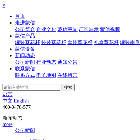
×
首页
走进蒙信
公司简介
企业文化
蒙信荣誉
厂区展示
蒙信视频
蒙信产品
罐装葵花籽
袋装葵花籽
盒装葵花籽
礼盒葵花籽
罐装南瓜
蒙信设备
新闻动态
公司新闻
行业动态
通知公告
联系蒙信
联系方式
电子地图
在线留言
语言
中文
English
400-0478-577
新闻动态
more
公司新闻