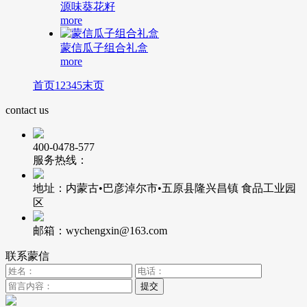
源味葵花籽
more
蒙信瓜子组合礼盒
more
首页
1
2
3
4
5
末页
contact us
400-0478-577
服务热线：
地址：内蒙古•巴彦淖尔市•五原县隆兴昌镇 食品工业园
区
邮箱：wychengxin@163.com
联系蒙信