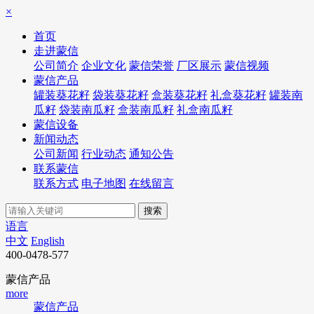
×
首页
走进蒙信
公司简介
企业文化
蒙信荣誉
厂区展示
蒙信视频
蒙信产品
罐装葵花籽
袋装葵花籽
盒装葵花籽
礼盒葵花籽
罐装南
瓜籽
袋装南瓜籽
盒装南瓜籽
礼盒南瓜籽
蒙信设备
新闻动态
公司新闻
行业动态
通知公告
联系蒙信
联系方式
电子地图
在线留言
语言
中文
English
400-0478-577
蒙信产品
more
蒙信产品